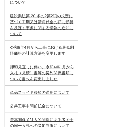
について
建設業法第 20 条の2第2項の規定に
基づく工期又は請負代金の額に影響
を及ぼす事象に関する情報の通知に
ついて
令和6年4月から工事における最低制
限価格の計算方法を変更します
押印見直しに伴い、令和4年1月から
入札（見積）書等の契約関係書類に
ついて書式を変更しました
単品スライド条項の運用について
公共工事中間前払金について
資本関係又は人的関係にある者同士
の同一入札への参加制限について