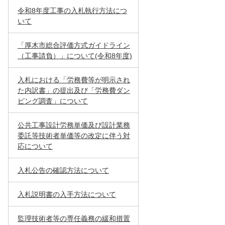
令和8年度工事の入札執行方法につ
いて
「厚木市総合評価方式ガイドライン
（工事請負）」について(令和8年度)
入札における「労務費等が明示され
た内訳書」の提出及び「労務費ダン
ピング調査」について
公共工事設計労務単価及び設計業務
委託等技術者単価等の改定に伴う対
応について
入札公告の確認方法について
入札説明書の入手方法について
監理技術者等の専任義務の緩和措置