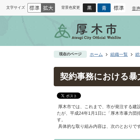
文字サイズ
背景色変更
音
現在のページ
ホーム
組織一覧
総
契約事務における暴
厚木市では、これまで、市が発注する建
たが、平成24年1月1日に「厚木市暴力
す。
具体的な取り組み内容は、次のとおりで