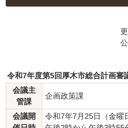
更
公
令和7年度第5回厚木市総合計画審
会議主
企画政策課
管課
会議開
令和7年7月25日（金曜
催日時
午後2時から午後3時55