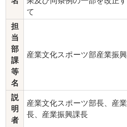
名
果及び同条例の一部を改正
て
担
当
部
産業文化スポーツ部産業振興
課
等
名
説
産業文化スポーツ部長、産
明
長、産業振興課長
者