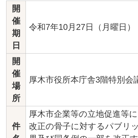
開
催
令和7年10月27日（月曜日）
期
日
開
催
厚木市役所本庁舎3階特別会
場
所
厚木市企業等の立地促進等に
件
改正の骨子に対するパブリ