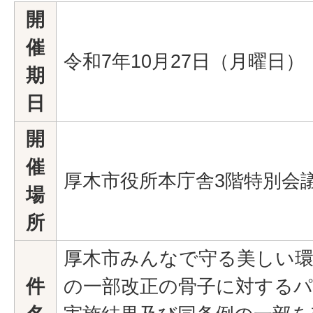
開
催
令和7年10月27日（月曜日）
期
日
開
催
厚木市役所本庁舎3階特別会
場
所
厚木市みんなで守る美しい
件
の一部改正の骨子に対する