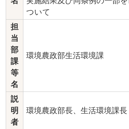
名
実施結果及び同条例の一部を
ついて
担
当
部
環境農政部生活環境課
課
等
名
説
明
環境農政部長、生活環境課長
者