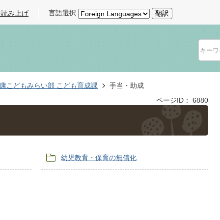
言語選択
声読み上げ
翻訳
康こどもみらい部 こども育成課
手当・助成
ページID：
6880
幼児教育・保育の無償化