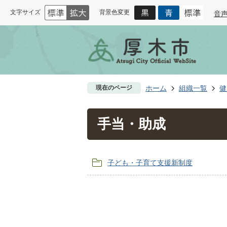
文字サイズ
背景色変更
音
現在のページ
ホーム
組織一覧
健
手当・助成
子ども・子育て支援新制度