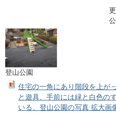
更
公
登山公園
住宅の一角にあり階段を上が
と遊具、手前には緑と白色の
いる、登山公園の写真 拡大画像 (JP