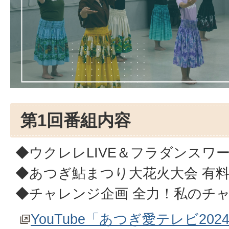
第1回番組内容
◆ウクレレLIVE＆フラダンスワ
◆あつぎ鮎まつり大花火大会 有
◆チャレンジ企画 全力！私のチ
YouTube「あつぎ愛テレビ202