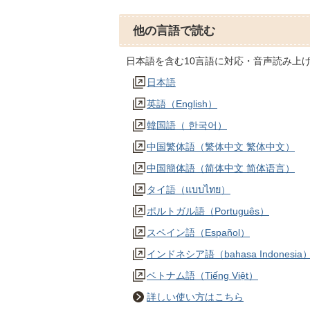
他の言語で読む
日本語を含む10言語に対応・音声読み上
日本語
英語（English）
韓国語（ 한국어）
中国繁体語（繁体中文 繁体中文）
中国簡体語（简体中文 简体语言）
タイ語（แบบไทย）
ポルトガル語（Português）
スペイン語（Español）
インドネシア語（bahasa Indonesia
ベトナム語（Tiếng Việt）
詳しい使い方はこちら