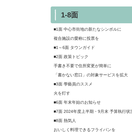
1-8面
■1面 中心市街地の新たなシンボルに
複合施設の愛称に投票を
■1～6面 タウンガイド
■2面 政策トピック
手書き不要で住所変更が簡単に
「書かない窓口」の対象サービスを拡大
■3面 學藝員のススメ
火を灯す
■6面 年末年始のお知らせ
■7面 2024年度上半期・9月末 予算執行状
■8面 熱気人
おいしく料理できるフライパンを