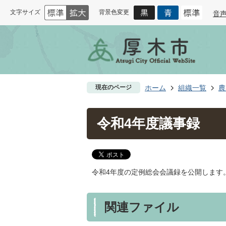
文字サイズ
背景色変更
音
現在のページ
ホーム
組織一覧
農
令和4年度議事録
令和4年度の定例総会会議録を公開します
関連ファイル