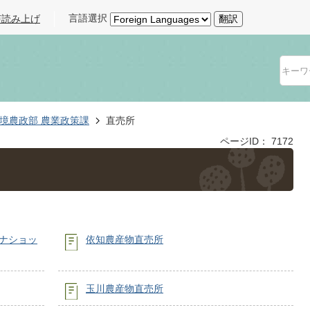
言語選択
声読み上げ
翻訳
境農政部 農業政策課
直売所
ページID：
7172
テナショッ
依知農産物直売所
玉川農産物直売所