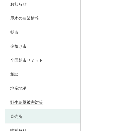
お知らせ
厚木の農業情報
朝市
夕焼け市
全国朝市サミット
相談
地産地消
野生鳥獣被害対策
直売所
味覚狩り