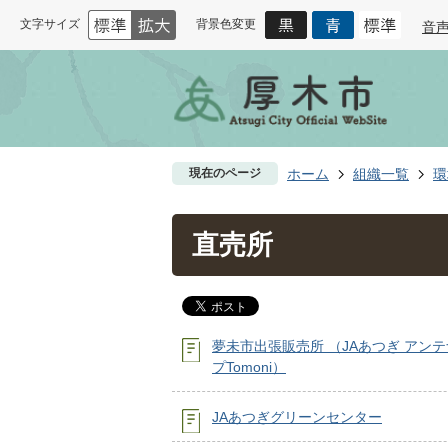
文字サイズ
背景色変更
音
現在のページ
ホーム
組織一覧
環
直売所
夢未市出張販売所 （JAあつぎ アン
プTomoni）
JAあつぎグリーンセンター