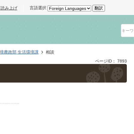
言語選択
声読み上げ
翻訳
境農政部 生活環境課
相談
ページID：
7893