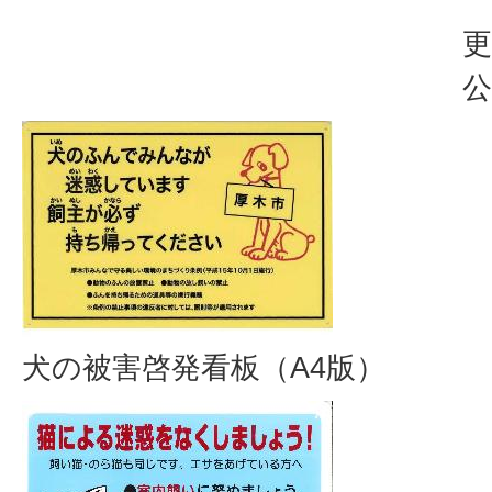
更
公
犬の被害啓発看板（A4版）