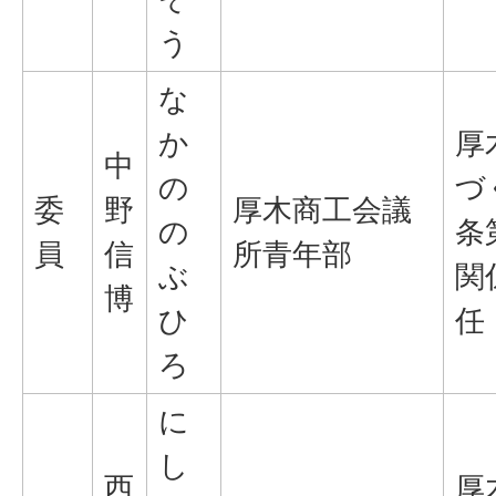
う
な
か
厚
中
の
づ
委
野
厚木商工会議
の
条
員
信
所青年部
ぶ
関
博
ひ
任
ろ
に
し
西
厚