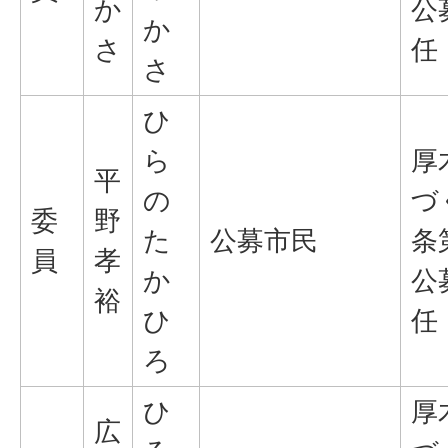
か
公
か
さ
任
さ
ひ
ら
厚
平
の
づ
委
野
た
公募市民
条
員
孝
か
公
裕
ひ
任
ろ
ひ
厚
広