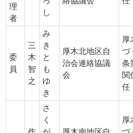
ろ
絡協議会
任
理
し
者
み
厚
三
き
厚木北地区自
づ
委
木
と
治会連絡協議
条
員
智
も
会
関
之
ゆ
任
き
さ
く
厚
作
が
厚木南地区自
づ