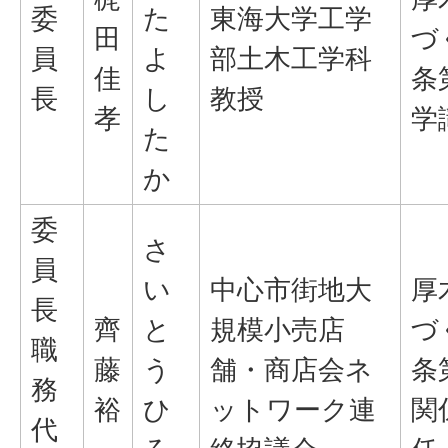
委
た
東海大学工学
田
づ
員
よ
部土木工学科
佳
条
長
し
教授
孝
学
た
か
委
さ
員
い
中心市街地大
厚
長
齊
と
規模小売店
づ
職
藤
う
舗・商店会ネ
条
務
裕
ひ
ットワーク連
関
代