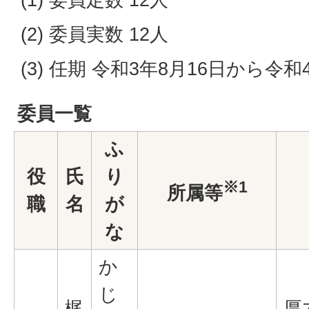
(2) 委員実数 12人
(3) 任期 令和3年8月16日から令和
委員一覧
ふ
役
氏
り
※1
所属等
職
名
が
な
か
じ
梶
厚