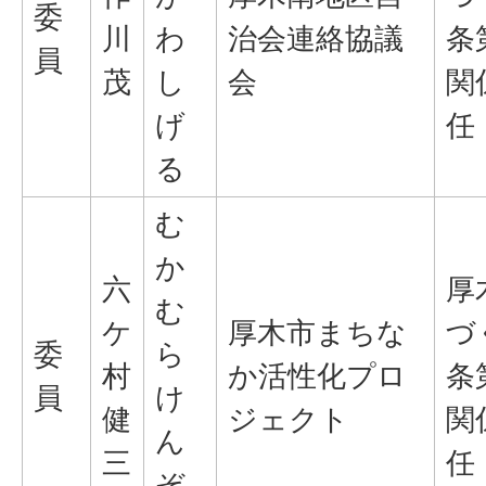
委
川
わ
治会連絡協議
条
員
茂
し
会
関
げ
任
る
む
か
六
厚
む
ケ
厚木市まちな
づ
委
ら
村
か活性化プロ
条
員
け
健
ジェクト
関
ん
三
任
ぞ