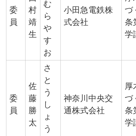
む
委
村
小田急電鉄株
づ
ら
員
靖
式会社
条
や
生
学
す
お
さ
と
佐
厚
う
委
藤
神奈川中央交
づ
し
員
勝
通株式会社
条
ょ
太
学
う