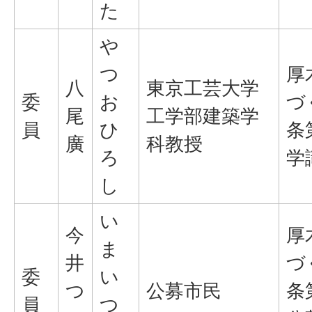
た
や
つ
厚
八
東京工芸大学
委
お
づ
尾
工学部建築学
員
ひ
条
廣
科教授
ろ
学
し
い
今
厚
ま
井
づ
委
い
つ
公募市民
条
員
つ