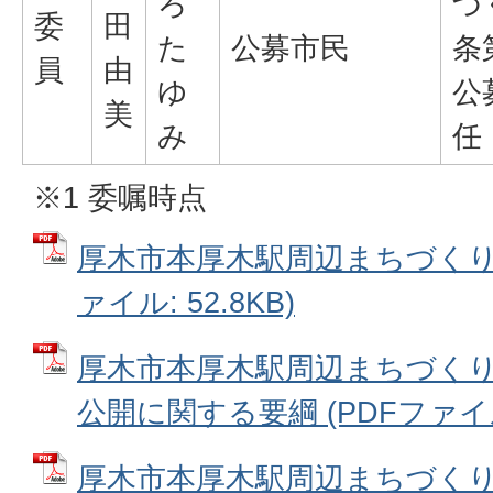
ろ
づ
委
田
た
公募市民
条
員
由
ゆ
公
美
み
任
※1 委嘱時点
厚木市本厚木駅周辺まちづくり推
ァイル: 52.8KB)
厚木市本厚木駅周辺まちづく
公開に関する要綱 (PDFファイル: 
厚木市本厚木駅周辺まちづく