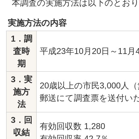
本調査の実施方法は以下のとお
実施方法の内容
1．調
査時
平成23年10月20日～11月
期
3．実
20歳以上の市民3,000
施方
郵送にて調査票を送付い
法
3．回
有効回収数 1,280
収結
有効回収率 42.7％