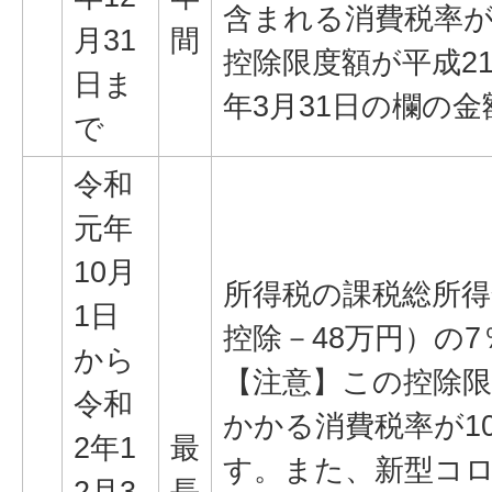
含まれる消費税率が
月31
間
控除限度額が平成21
日ま
年3月31日の欄の
で
令和
元年
10月
所得税の課税総所得
1日
控除－48万円）の7％
から
【注意】この控除限
令和
かかる消費税率が1
2年1
最
す。また、新型コ
2月3
長