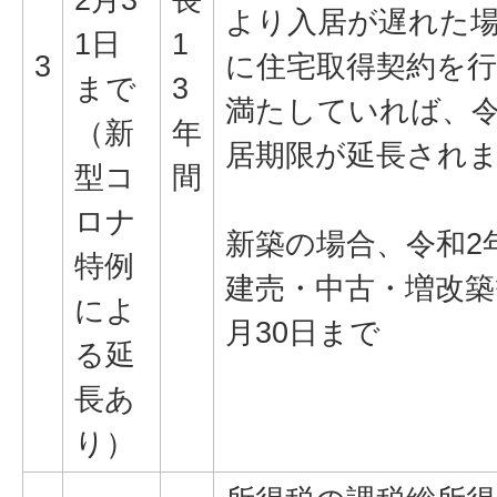
より入居が遅れた
1日
1
3
に住宅取得契約を
まで
3
満たしていれば、令
（新
年
居期限が延長され
型コ
間
ロナ
新築の場合、令和2年
特例
建売・中古・増改築
によ
月30日まで
る延
長あ
り）