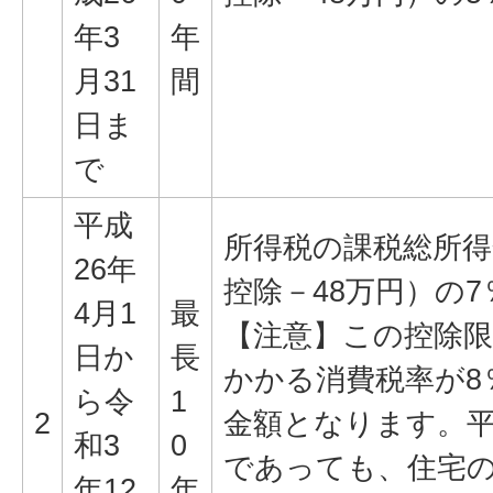
年3
年
月31
間
日ま
で
平成
所得税の課税総所得
26年
控除－48万円）の7％
4月1
最
【注意】この控除限
日か
長
かかる消費税率が8
ら令
1
2
金額となります。平
和3
0
であっても、住宅
年12
年