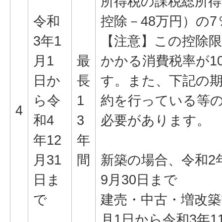
所得税の課税総所得
令和
控除－48万円）の7％
3年1
【注意】この控除限
月1
最
かかる消費税率が1
日か
長
す。また、下記の
ら令
1
約を行っている等
4
和4
3
必要があります。
年12
年
月31
間
新築の場合、令和2年
日ま
9月30日まで
で
建売・中古・増改築
月1日から令和3年1