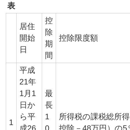
表
控
居住
除
開始
控除限度額
期
日
間
平成
21年
1月1
最
日か
長
ら平
1
所得税の課税総所得
1
成26
0
控除－48万円）の5％