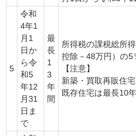
令和
4年1
月1
最
所得税の課税総所得
日か
長
控除－48万円）の5％
ら令
1
5
【注意】
和5
3
新築・買取再販住宅
年12
年
既存住宅は最長10
月31
間
日ま
で