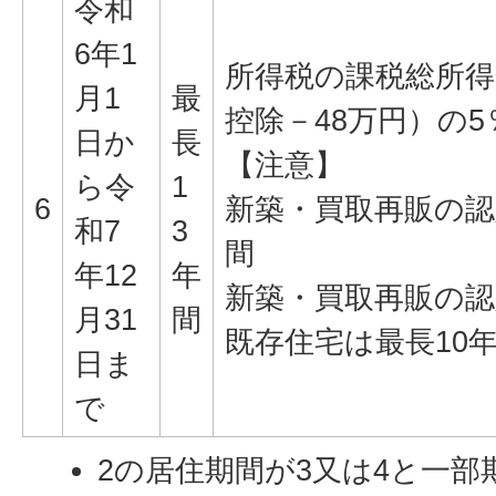
令和
6年1
所得税の課税総所得
月1
最
控除－48万円）の5％
日か
長
【注意】
ら令
1
6
新築・買取再販の認
和7
3
間
年12
年
新築・買取再販の認
月31
間
既存住宅は最長10
日ま
で
2の居住期間が3又は4と一部