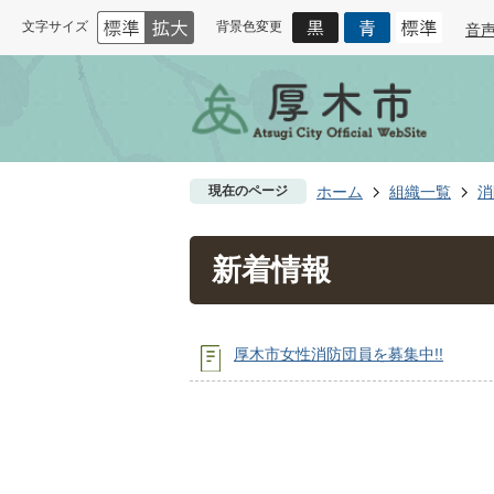
文字サイズ
背景色変更
音
現在のページ
ホーム
組織一覧
消
新着情報
厚木市女性消防団員を募集中!!