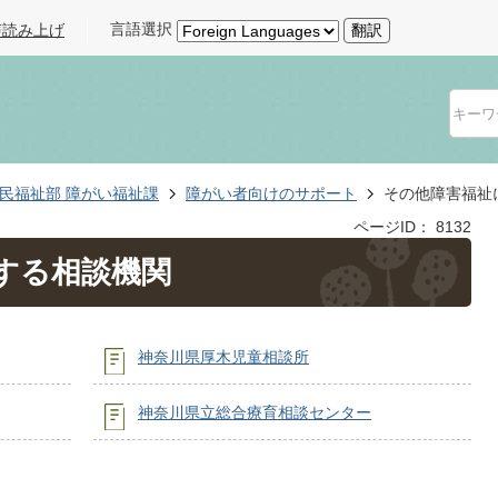
言語選択
声読み上げ
翻訳
民福祉部 障がい福祉課
障がい者向けのサポート
その他障害福祉
ページID：
8132
する相談機関
神奈川県厚木児童相談所
神奈川県立総合療育相談センター