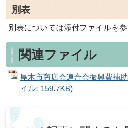
別表
別表については添付ファイルを参
関連ファイル
厚木市商店会連合会振興費補助金
イル: 159.7KB)