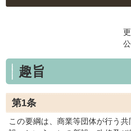
更
公
趣旨
第1条
この要綱は、商業等団体が行う共