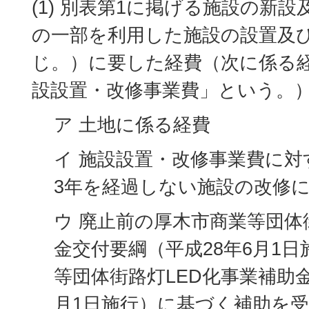
(1) 別表第1に掲げる施設の新
の一部を利用した施設の設置及
じ。）に要した経費（次に係る
設設置・改修事業費」という。
ア 土地に係る経費
イ 施設設置・改修事業費に
3年を経過しない施設の改修
ウ 廃止前の厚木市商業等団体
金交付要綱（平成28年6月1
等団体街路灯LED化事業補助
月1日施行）に基づく補助を受