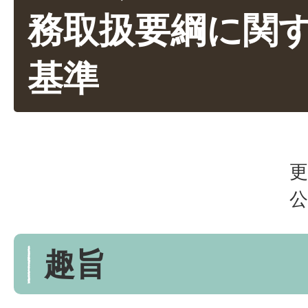
務取扱要綱に関
基準
更
公
趣旨