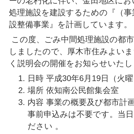
ーの老朽化に伴い、金田地区にお
処理施設を建設するための『（事
設整備事業』を計画しています。
この度、ごみ中間処理施設の都市
しましたので、厚木市住みよいま
く説明会の開催をお知らせいたし
日時 平成30年6月19日（火
場所 依知南公民館集会室
内容 事業の概要及び都市計
事前申込みは不要です。当日
ださい 。