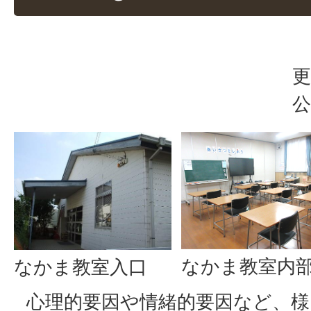
更
公
なかま教室内
なかま教室入口
心理的要因や情緒的要因など、様