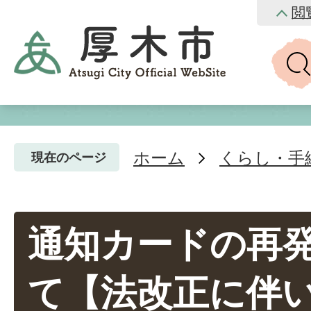
閲
ホーム
くらし・手
現在のページ
通知カードの再
て【法改正に伴