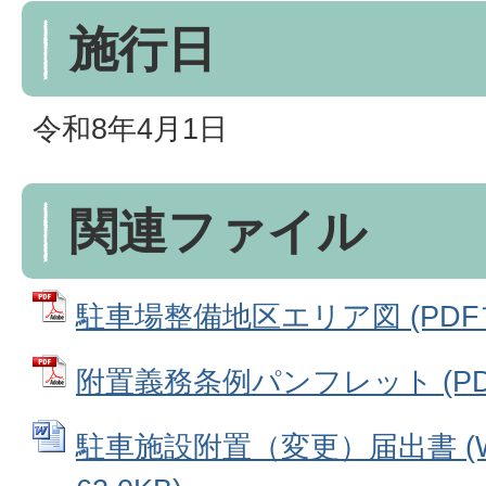
施行日
令和8年4月1日
関連ファイル
駐車場整備地区エリア図 (PDFファ
附置義務条例パンフレット (PDFフ
駐車施設附置（変更）届出書 (W