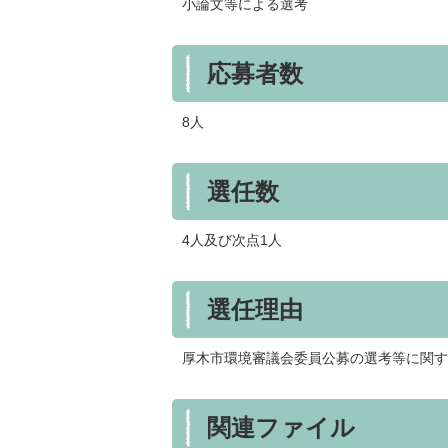
小論文等による選考
応募者数
8人
選任数
4人及び次点1人
選任理由
厚木市環境審議会委員公募の選考等に関す
関連ファイル