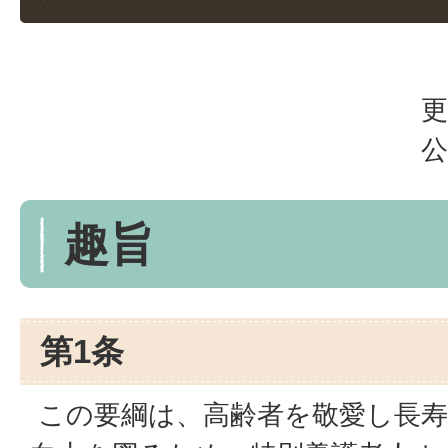
更
公
趣旨
第1条
この要綱は、高齢者を敬愛し長寿