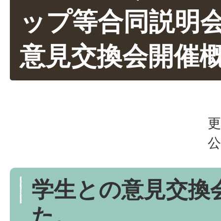
ップ等合同説明
意見交換会開催
更
公
学生との意見交換
た。