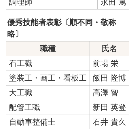
調理師
永田 篤
優秀技能者表彰〔順不同・敬称
略〕
職種
氏名
石工職
前場 栄
塗装工・画工・看板工
飯田 隆博
大工職
高澤 智
配管工職
新田 英登
自動車整備士
石井 貴久