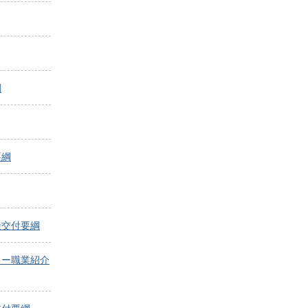
綱
要綱
金交付要綱
ター職業紹介