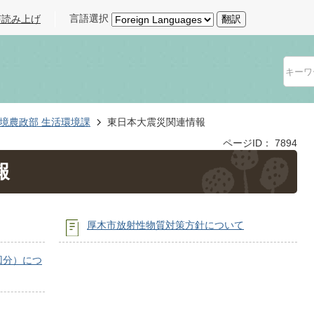
言語選択
声読み上げ
翻訳
境農政部 生活環境課
東日本大震災関連情報
ページID：
7894
報
厚木市放射性物質対策方針について
回分）につ