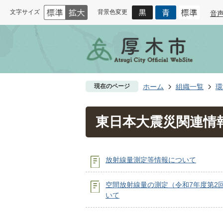
文字サイズ
背景色変更
音
現在のページ
ホーム
組織一覧
環
東日本大震災関連情
放射線量測定等情報について
空間放射線量の測定（令和7年度第2
いて