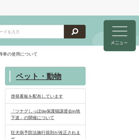
葬車の使用について
ペット・動物
啓発看板を配布しています
「ツナグしっぽde保護猫譲渡会in地
下道」の開催について
狂犬病予防法施行規則が改正されま