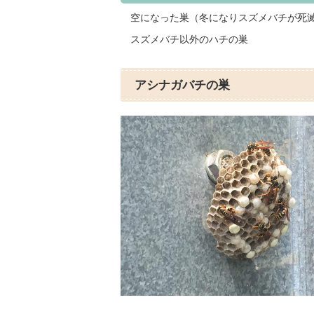
空になった巣（冬になりスズメバチが死
スズメバチ以外のハチの巣
アシナガバチの巣