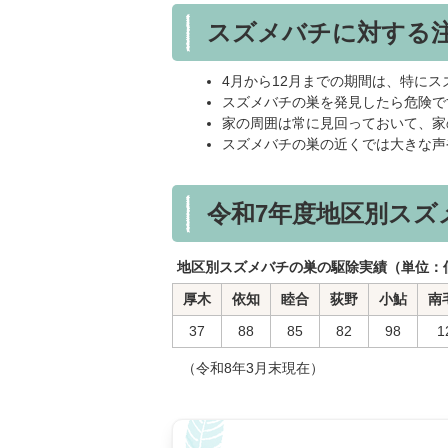
スズメバチに対する
4月から12月までの期間は、特に
スズメバチの巣を発見したら危険で
家の周囲は常に見回っておいて、家
スズメバチの巣の近くでは大きな声
令和7年度地区別スズ
地区別スズメバチの巣の駆除実績（単位：
厚木
依知
睦合
荻野
小鮎
南
37
88
85
82
98
1
（令和8年3月末現在）