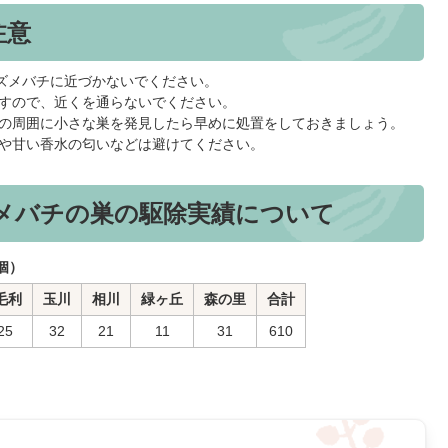
注意
スズメバチに近づかないでください。
すので、近くを通らないでください。
の周囲に小さな巣を発見したら早めに処置をしておきましょう。
や甘い香水の匂いなどは避けてください。
メバチの巣の駆除実績について
個）
毛利
玉川
相川
緑ヶ丘
森の里
合計
25
32
21
11
31
610