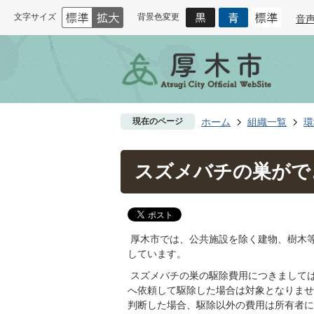
文字サイズ
背景色変更
音
現在のページ
ホーム
組織一覧
環
スズメバチの巣がで
厚木市では、公共施設を除く建物、樹木
しています。
スズメバチの巣の駆除費用につきまして
へ依頼して駆除した場合は対象となりませ
判断した場合、駆除以外の費用は所有者に