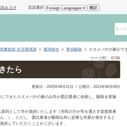
言語選択
声読み上げ
翻訳
境農政部 生活環境課
環境衛生
害虫駆除
スズメバチの巣がで
ページID：
6745
きたら
更新日：2025年08月21日
公開日：2021年04月09日
等にできたスズメバチの巣のみ市が委託業者に依頼し、駆除を実施
は原則として市が負担いたします（市民の方が市を通さず直接業者
ん。）。ただし、委託業者が駆除以外に必要な作業が発生すると
負担していただくことがございます。