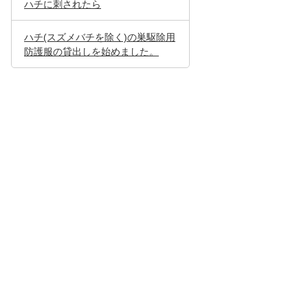
ハチに刺されたら
ハチ(スズメバチを除く)の巣駆除用
防護服の貸出しを始めました。