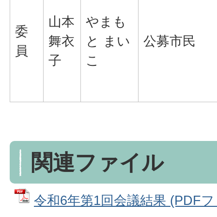
山本
やまも
委
舞衣
と まい
公募市民
員
子
こ
関連ファイル
令和6年第1回会議結果 (PDFファイ