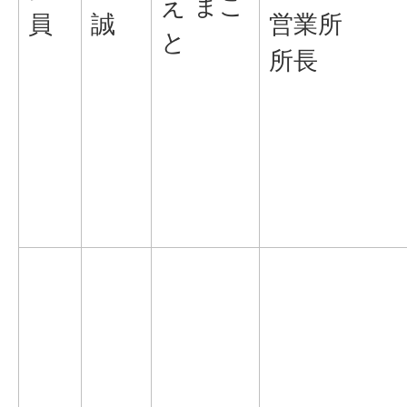
え まこ
員
誠
営業所
と
所長