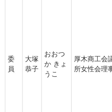
おおつ
委
大塚
厚木商工会
か きょ
員
恭子
所女性会理
うこ