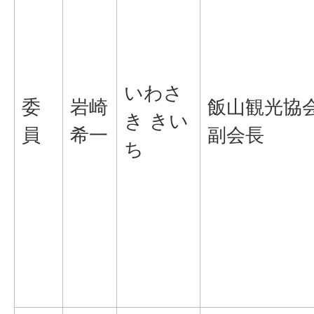
いわさ
委
岩崎
飯山観光協
き きい
員
希一
副会長
ち