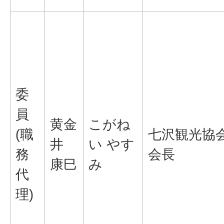
委
員
黄金
こがね
(職
七沢観光協
井
い やす
務
会長
康巳
み
代
理)