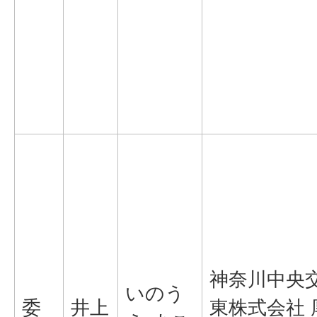
神奈川中央
いのう
委
井上
東株式会社 