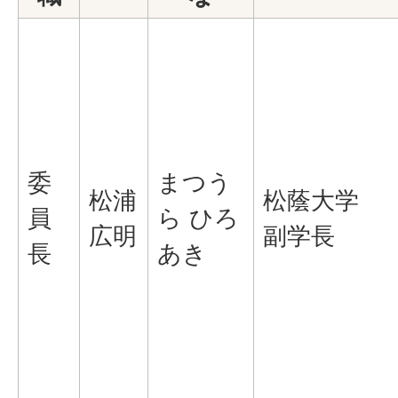
委
まつう
松浦
松蔭大学
員
ら ひろ
広明
副学長
長
あき