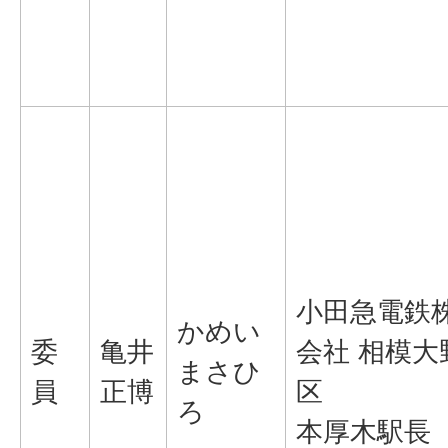
小田急電鉄
かめい
委
亀井
会社 相模大
まさひ
員
正博
区
ろ
本厚木駅長