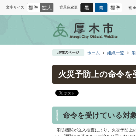
文字サイズ
背景色変更
音
現在のページ
ホーム
組織一覧
消
火災予防上の命令を
命令を受けている対
消防機関が立入検査により、火災予防上