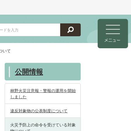
ついて
公開情報
林野火災注意報・警報の運用を開始
しました
違反対象物の公表制度について
火災予防上の命令を受けている対象