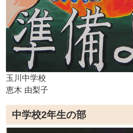
玉川中学校
恵木 由梨子
中学校2年生の部