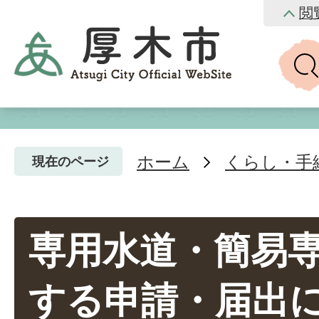
閲
ホーム
くらし・手
現在のページ
専用水道・簡易
する申請・届出