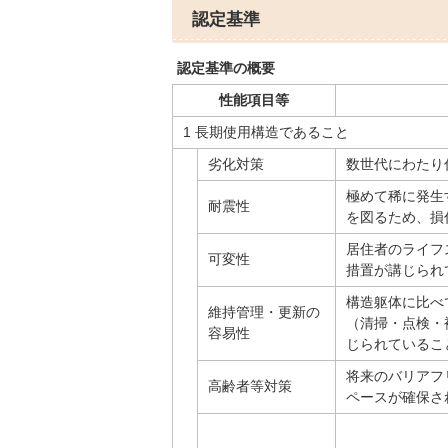
認定基準
認定基準の概要
性能項目等
1 長期使用構造であること
劣化対策
数世代にわたり
極めて稀に発生
耐震性
を図るため、損
居住者のライフ
可変性
措置が講じられ
構造躯体に比べ
維持管理・更新の
（清掃・点検・
容易性
じられているこ
将来のバリアフ
高齢者等対策
ペースが確保さ