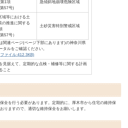
第1項
急傾斜地崩壊危険区域
第57号)
区域等における土
策の推進に関する
土砂災害特別警戒区域
項
律第57号）
は関連ページ(ページ下部にあります)の神奈川県
ータルをご確認ください。
ァイル:412.3KB)
を見据えて、定期的な点検・補修等に関する計画
ること
保全を行う必要があります。定期的に、厚木市から住宅の維持保
おりますので、適切な維持保全をお願いします。