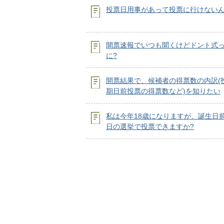
投票日用事があって投票に行けないん
開票速報でいつも聞くけどドント式
に?
開票結果で、候補者の得票数の内訳(
期日前投票の得票数など)を知りたい
私は今年18歳になりますが、誕生日
日の選挙で投票できますか?