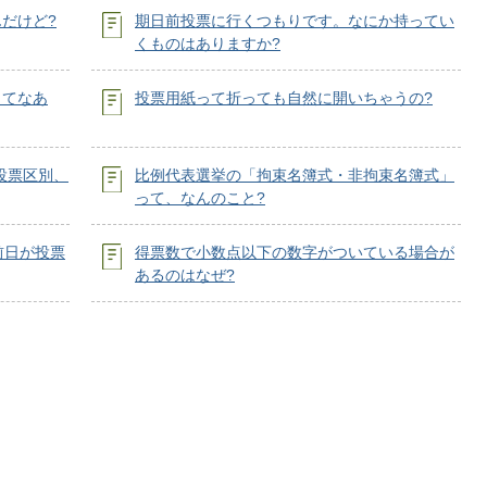
だけど?
期日前投票に行くつもりです。なにか持ってい
くものはありますか?
ってなあ
投票用紙って折っても自然に開いちゃうの?
投票区別、
比例代表選挙の「拘束名簿式・非拘束名簿式」
って、なんのこと?
前日が投票
得票数で小数点以下の数字がついている場合が
あるのはなぜ?