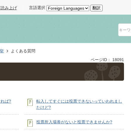
言語選択
声読み上げ
翻訳
挙
よくある質問
ページID：
18091
れば?
転入してすぐには投票できないっていわれまし
たけど?
投票所入場券がないと投票できませんか?