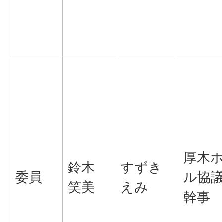
厚木
鈴木
すずき
委員
ル協
笑美
えみ
幹事