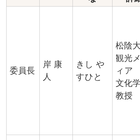
松陰
観光
岸 康
きし や
委員長
ィア
人
すひと
文化
教授