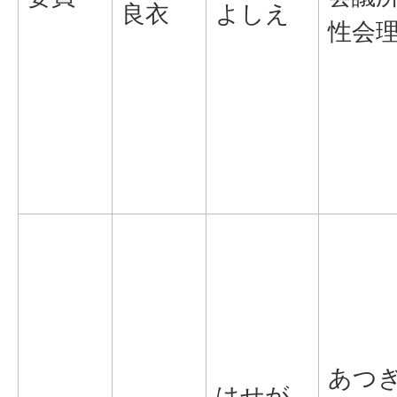
良衣
よしえ
性会
あつ
はせが