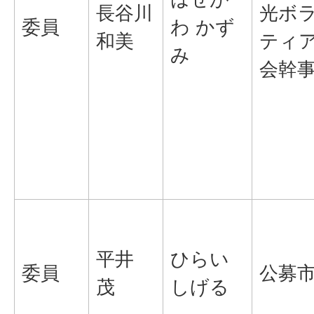
長谷川
光ボ
委員
わ かず
和美
ティ
み
会幹
平井
ひらい
委員
公募
茂
しげる