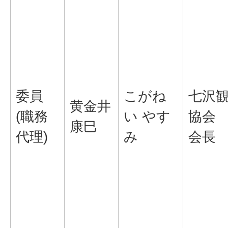
委員
こがね
七沢
黄金井
(職務
い やす
協会
康巳
代理)
み
会長