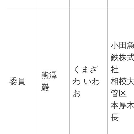
小田
鉄株
くまざ
社
熊澤
委員
わ いわ
相模
巌
お
管区
本厚
長