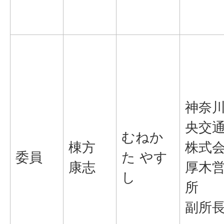
神奈
央交
むねか
棟方
株式
委員
た やす
康志
厚木
し
所
副所