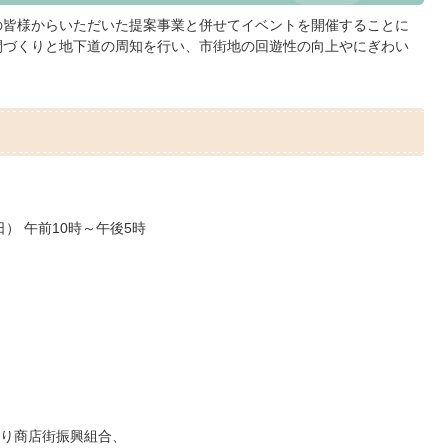
の皆様からいただいた提案事業と併せてイベントを開催することに
間づくりと地下道の周知を行い、市街地の回遊性の向上やにぎわい
日） 午前10時～午後5時
り商店街振興組合、