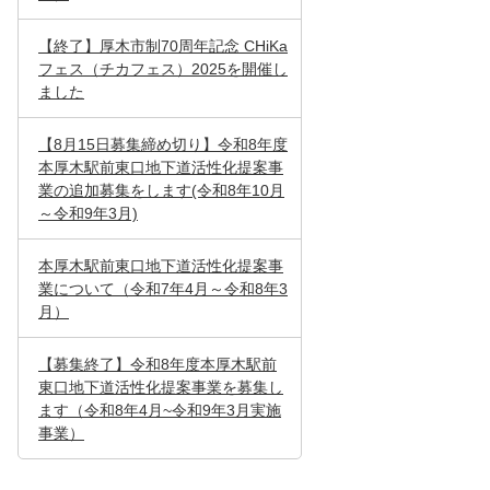
【終了】厚木市制70周年記念 CHiKa
フェス（チカフェス）2025を開催し
ました
【8月15日募集締め切り】令和8年度
本厚木駅前東口地下道活性化提案事
業の追加募集をします(令和8年10月
～令和9年3月)
本厚木駅前東口地下道活性化提案事
業について（令和7年4月～令和8年3
月）
【募集終了】令和8年度本厚木駅前
東口地下道活性化提案事業を募集し
ます（令和8年4月~令和9年3月実施
事業）