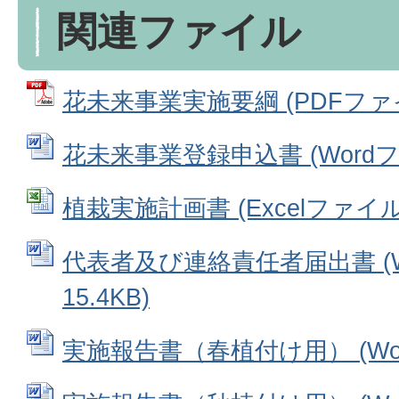
関連ファイル
花未来事業実施要綱 (PDFファイル
花未来事業登録申込書 (Wordファ
植栽実施計画書 (Excelファイル: 
代表者及び連絡責任者届出書 (W
15.4KB)
実施報告書（春植付け用） (Word