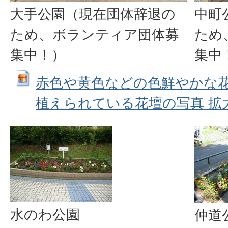
大手公園（現在団体辞退の
中町
ため、ボランティア団体募
ため
集中！）
集中
赤色や黄色などの色鮮やかな花
植えられている花壇の写真 拡大画像 
水のわ公園
仲道