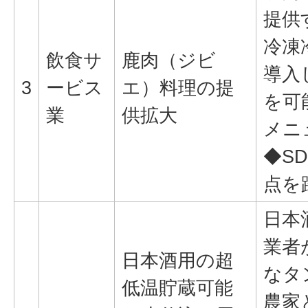
提供
冷凍
飲食サ
鹿肉（ジビ
導入
3
ービス
エ）料理の提
を可
業
供拡大
メニ
◆SD
点を
日本
業者
日本酒用の超
なタ
低温貯蔵可能
農家