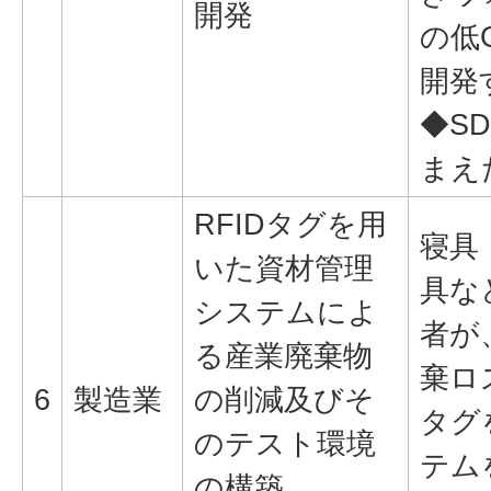
開発
の低
開発
◆SD
まえ
RFIDタグを用
寝具
いた資材管理
具な
システムによ
者が
る産業廃棄物
棄ロ
6
製造業
の削減及びそ
タグ
のテスト環境
テム
の構築