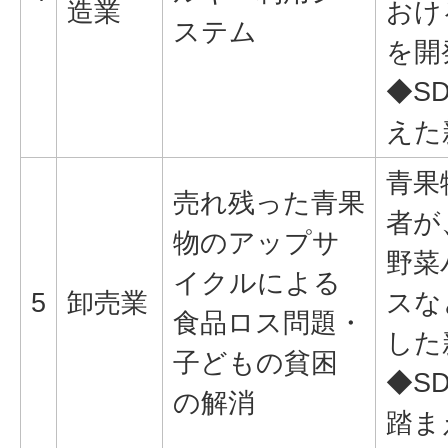
造業
おけ
ステム
を開
◆S
えた
青果
売れ残った青果
者が
物のアップサ
野菜
イクルによる
5
卸売業
スな
食品ロス問題・
した
子どもの貧困
◆SD
の解消
踏ま