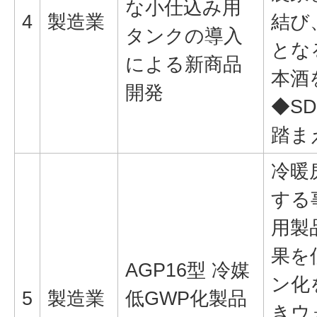
な小仕込み用
4
製造業
結び
タンクの導入
とな
による新商品
本酒
開発
◆SD
踏ま
冷暖
する
用製
果を
AGP16型 冷媒
ン化
5
製造業
低GWP化製品
きウ