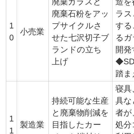
廃棄ガラスと
造を
廃棄石粉をアッ
ラス
1
プサイクルさ
する
小売業
0
せた七沢切子ブ
るガ
ランドの立ち
開発
上げ
◆SD
踏ま
寝具
持続可能な生産
具な
と廃棄物削減を
者が
1
製造業
目指したカー
処分
1