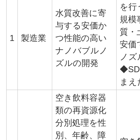
を行
水質改善に寄
規模
与する安価か
質・
1
製造業
つ性能の高い
安価
ナノバブルノ
ノズ
ズルの開発
◆SD
まえ
空き飲料容器
類の再資源化
分別処理を性
別、年齢、障