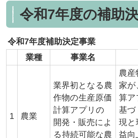
令和7年度の補助
令和7年度補助決定事業
業種
事業名
農産
業界初となる農
家が
作物の生産原価
算ア
計算アプリの
基づ
1
農業
開発・販売によ
現と
る持続可能な農
益向