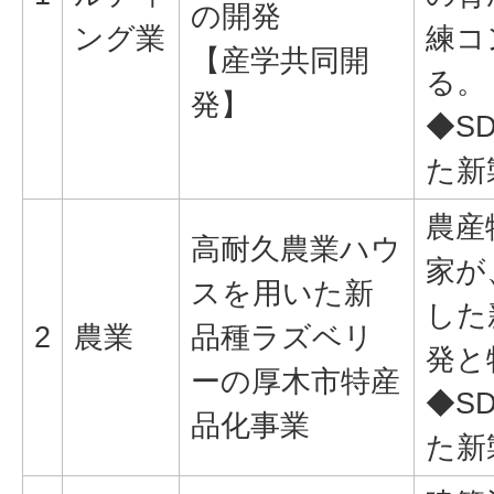
の開発
ング業
練コ
【産学共同開
る。
発】
◆S
た新
農産
高耐久農業ハウ
家が
スを用いた新
した
2
農業
品種ラズベリ
発と
ーの厚木市特産
◆S
品化事業
た新