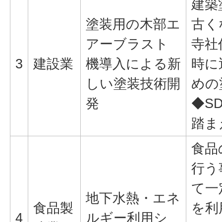
建築
塗装用の木部エ
古く
アーブラスト
寺社
3
建設業
機導入による新
時に
しい塗装技術開
めの
発
◆SD
踏ま
食品
行う
て一
地下水熱・エネ
食品製
を利
4
ルギー利用シ