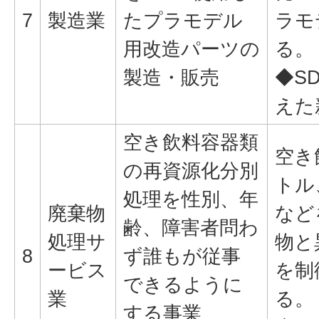
7
製造業
たプラモデル
ラモ
用改造パーツの
る。
製造・販売
◆S
えた
空き飲料容器類
空き
の再資源化分別
トル
処理を性別、年
廃棄物
など
齢、障害者問わ
処理サ
物と
8
ず誰もが従事
ービス
を制
できるように
業
る。
する事業