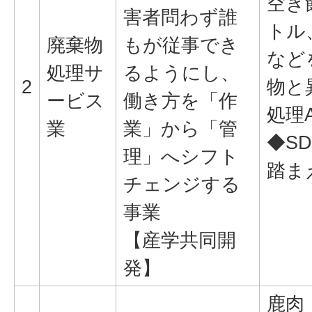
空き
害者問わず誰
トル
廃棄物
もが従事でき
など
処理サ
るようにし、
2
物と
ービス
働き方を「作
処理
業
業」から「管
◆SD
理」へシフト
踏ま
チェンジする
事業
【産学共同開
発】
鹿肉