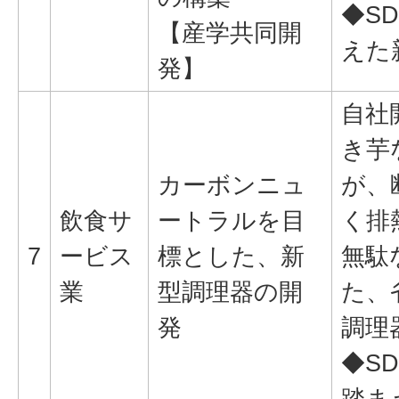
◆SD
【産学共同開
えた
発】
自社
き芋
カーボンニュ
が、
飲食サ
ートラルを目
く排
7
ービス
標とした、新
無駄
業
型調理器の開
た、
発
調理
◆SD
踏ま