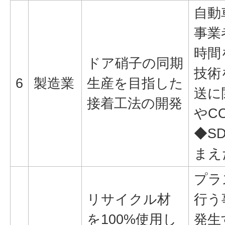
自動
事業
時間
ドア硝子の同期
技術
6
製造業
生産を目指した
送に
接着工法の開発
やC
◆SD
まえ
プラ
リサイクル材
行う
を100%使用し
発生