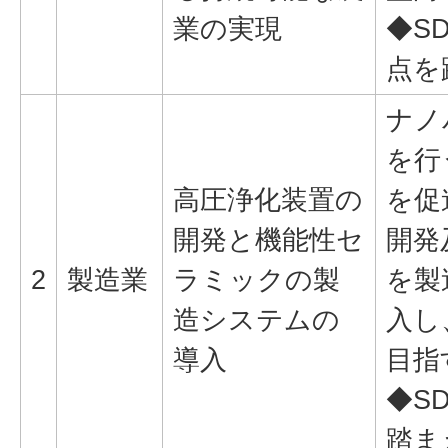
業の実現
◆SD
点を
ナノ
を行
高圧浄化装置の
を促
開発と機能性セ
開発
2
製造業
ラミックの製
を製
造システムの
入し
導入
目指
◆SD
踏ま