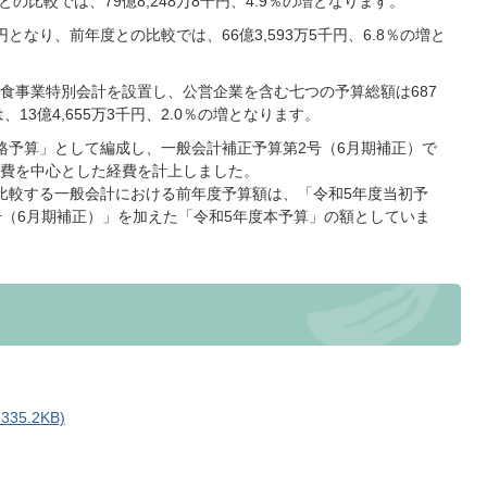
度との比較では、79億8,248万8千円、4.9％の増となります。
となり、前年度との比較では、66億3,593万5千円、6.8％の増と
食事業特別会計を設置し、公営企業を含む七つの予算総額は687
13億4,655万3千円、2.0％の増となります。
格予算」として編成し、一般会計補正予算第2号（6月期補正）で
費を中心とした経費を計上しました。
比較する一般会計における前年度予算額は、「令和5年度当初予
号（6月期補正）」を加えた「令和5年度本予算」の額としていま
5.2KB)