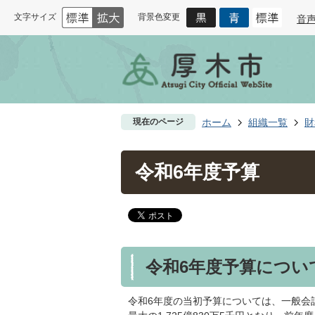
文字サイズ
背景色変更
音
現在のページ
ホーム
組織一覧
財
令和6年度予算
令和6年度予算につい
令和6年度の当初予算については、一般会