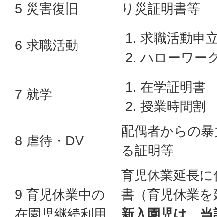
5 災害復旧
り災証明書等
求職活動申
6 求職活動
ハローワー
在学証明書
7 就学
授業時間割
配偶者からの暴
8 虐待・DV
る証明等
育児休業延長に
9 育児休業中の
書（育児休業を
在園児継続利用
新入園児は、当