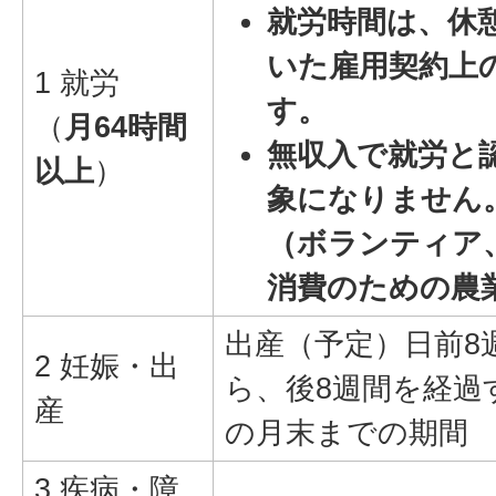
就労時間は、休
いた雇用契約上
1 就労
す。
（
月64時間
無収入で就労と
以上
）
象になりません
（ボランティア
消費のための農
出産（予定）日前8
2 妊娠・出
ら、後8週間を経過
産
の月末までの期間
3 疾病・障