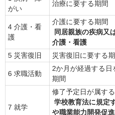
治療に要する期間
がい
介護に要する期間
4 介護・看
同居親族の疾病又
護
介護・看護
5 災害復旧
災害復旧に要する
2か月が経過する日
6 求職活動
期間
修了予定日が属す
学校教育法に規定
7 就学
や職業能力開発促進