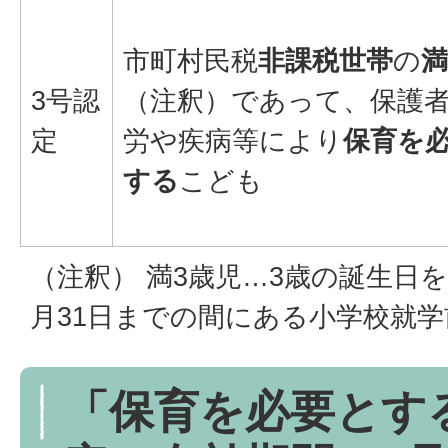
市町村民税
非課税世帯
の
満
3号認
（注釈）であって、保護
定
労や疾病等により
保育を
する
こども
（注釈） 満3歳児…3歳の誕生日
月31日までの間にある小学校就
「保育を必要とす