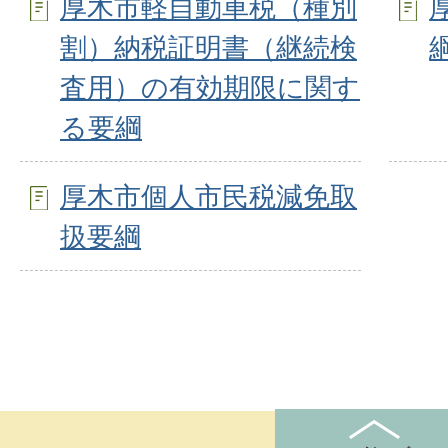
厚木市軽自動車税（種別
割）納税証明書（継続検
査用）の有効期限に関す
る要綱
厚木市個人市民税減免取
扱要綱