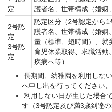
定
護者名、世帯構成（婚姻
認定区分（2号認定から
2号認
護者名、世帯構成（婚姻
定
量（標準、短時間）、就
3号認
育児休業取得、求職活動
定
疾病へ等）
長期間、幼稚園を利用しない
へ申し出を行ってください
利用しない日が生じた場合
す（3号認定及び満3歳到達の