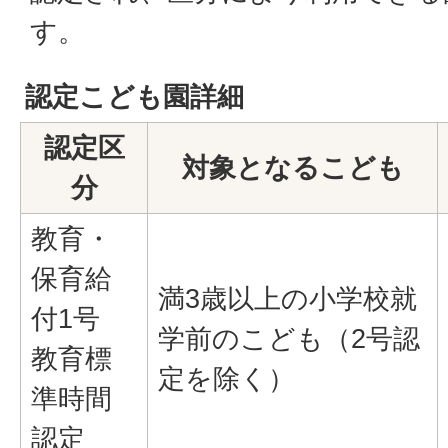
す。
認定こども園詳細
認定区
対象となるこども
分
教育・
保育給
満3歳以上の小学校就
付1号
学前のこども（2号認
教育標
定を除く）
準時間
認定