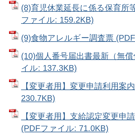
(8)育児休業延長に係る保育所等
ファイル: 159.2KB)
(9)食物アレルギー調査票 (PDFフ
(10)個人番号届出書最新（無償
イル: 137.3KB)
【変更者用】変更申請利用案内 
230.7KB)
【変更者用】支給認定変更申
(PDFファイル: 71.0KB)