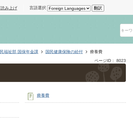
言語選択
声読み上げ
翻訳
民福祉部 国保年金課
国民健康保険の給付
療養費
ページID：
8023
療養費