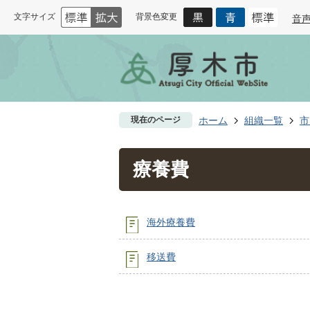
文字サイズ
背景色変更
音
現在のページ
ホーム
組織一覧
市
療養費
海外療養費
移送費