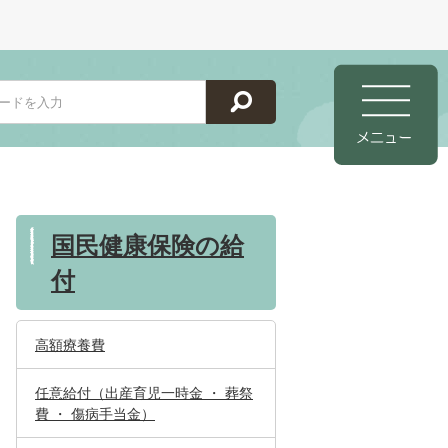
国民健康保険の給
付
高額療養費
任意給付（出産育児一時金 ・ 葬祭
費 ・ 傷病手当金）