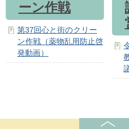
ーン作戦
第37回心と街のクリー
ン作戦（薬物乱用防止啓
発動画）