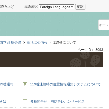
言語選択
声読み上げ
翻訳
防本部 指令課
生活安心情報
119番について
ページID：
8093
19番通報
119番通報時の位置情報通知システムについて
きは
各種問合せ・消防テレホンサービス