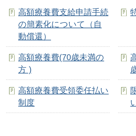
高額療養費支給申請手続
の簡素化について（自
動償還）
高額療養費(70歳未満の
方 )
高額療養費受領委任払い
制度